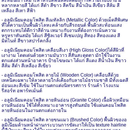
สะท้อนเงา เหมาะสำหรับสีพื้นหลังที่ต้องการความเรียบง่าย มี
หลากหลายสี ได้แก่ สีดำ สีขาว สีครีม สีน้ำเงิน สีเขียว สีส้ม สี
เหลือง สีเทา สีฟ้า
- อลูมิเนียมคอมโพสิต สีเมทัลลิก (
Metallic Color)
ด้วยเม็ดสีพิเศษ
ที่ได้ความเป็นพื้นผิวโลหะคล้ายกับสีรถยนต์ พื้นผิวสะท้อนแสง
ตกกระทบได้ดีกว่าสีด้าน เหมาะกับงานที่ต้องการเน้นความ
หรูหราทันสมัย ได้แก่ สีซิลเวอร์ สีเชมเปญ สีทอง สีทองเเดง สี
มิดไนท์ สีขาวสปาร์คกลิ้ง
- อลูมิเนียมคอมโพสิต เคลือบสีเงา (
High Gloss Color)
ได้สีผิวที่
เงางาม โดดเด่นด้วยความมันวาว สีสันสะดุดตา มักใช้ในงาน
ตกแต่งส่วนหน้าอาคาร ป้ายโฆษณา ได้แก่ สีแดง สีน้ำเงิน สีขาว
สีส้ม สีดำ สีเหลือง สีเขียว
- อลูมิเนียมคอมโพสิต ลายไม้ (
Wooden Color)
เคลือบสีด้วย
เทคนิคเฉพาะให้ลวดลายใกล้เคียงกับลายไม้ธรรมชาติ มีทั้งเฉดสี
อ่อนและสีเข้ม ใช้ในงานตกแต่งนิทรรศการ ร้านค้า โรงแรม
รีสอร์ท อพาร์ทเม้นต์
- อลูมิเนียมคอมโพสิต ลายหินอ่อน (
Granite Color)
เนื้อผิวเหมือน
งานหินอ่อน ใช้ได้ทั้งเหมาะอาคารสูงทันสมัย ใช้แผ่นคอมโพสิต
ลายหินอ่อนในงานตกแต่งภายใน
- อลูมิเนียมคอมโพสิต ลายขนแมว (
Brushed Color)
พื้นผิวของอ
ลูมิเนียมด้านหน้าผ่านกระบวนการขัดเงาให้เป็น
texture hairline