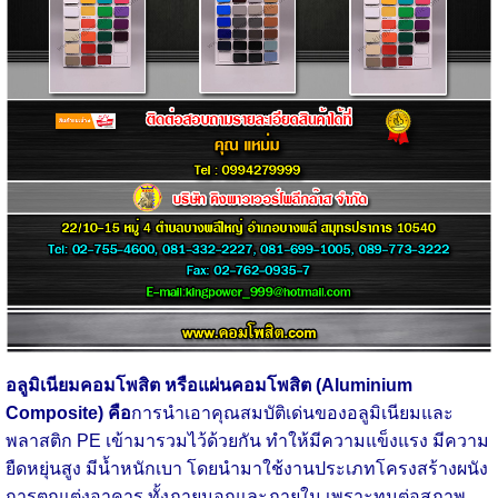
อลูมิเนียมคอมโพสิต หรือแผ่นคอมโพสิต (Aluminium
Composite) คือ
การนำเอาคุณสมบัติเด่นของอลูมิเนียมและ
พลาสติก PE เข้ามารวมไว้ด้วยกัน ทำให้มีความแข็งแรง มีความ
ยืดหยุ่นสูง มีน้ำหนักเบา โดยนำมาใช้งานประเภทโครงสร้างผนัง
การตกแต่งอาคาร ทั้งภายนอกและภายใน เพราะทนต่อสภาพ