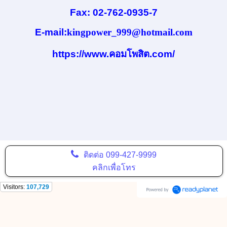
Fax: 02-762-0935-7
E-mail:
kingpower_999@hotmail.com
https://www.คอมโพสิต.com/
ติดต่อ
099-427-9999
คลิกเพื่อโทร
Visitors:
107,729