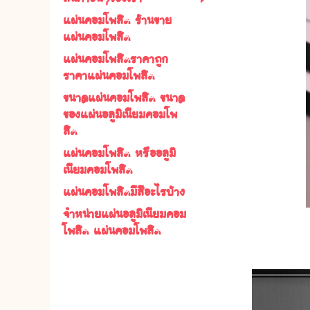
แผ่นคอมโพสิต ร้านขาย
แผ่นคอมโพสิต
แผ่นคอมโพสิตราคาถูก
ราคาแผ่นคอมโพสิต
ขนาดแผ่นคอมโพสิต ขนาด
ของแผ่นอลูมิเนียมคอมโพ
สิต
แผ่นคอมโพสิต หรืออลูมิ
เนียมคอมโพสิต
แผ่นคอมโพสิตมีสีอะไรบ้าง
จำหน่ายแผ่นอลูมิเนียมคอม
โพสิต แผ่นคอมโพสิต