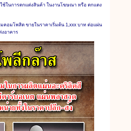
ี ใช้ในการตกแต่งสินค้า ในงานโฆษณา หรือ ตกแตง
เนียมคอมโพสิต ขายในราคาเริ่มต้น 1,xxx บาท ต่อแผ่น
แต่งอาคาร