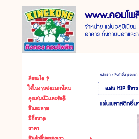
www.คอมโพส
จำหน่าย แผ่นอลูมิเนีย
อาคาร ทั้งภายนอกและ
หน้าแรก
>
สินค้าอื่นๆของเรา
คืออะไร ?
แผ่น HIP สีขา
ใช้ในงานประเภทไหน
คุณสมบัติและข้อดี
แผ่นพลาสติกอื่น
สีและลาย
มีกี่ขนาด
ราคา
สินค้าอื่นๆของเรา