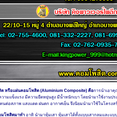
สิต หรือแผ่นคอมโพสิต (Aluminium Composite) คือ
การนำเอาคุณ
มีความแข็งแรง มีความยืดหยุ่นสูง มีน้ำหนักเบา โดยนำมาใช้งาน
ทนต่อสภาพ แสงแดด ฝนตก อากาศเย็น จึงนิยมนำมาใช้ในโครงสร
คอมโพสิตมาทำ
อาทิ นำมาหุ้มเสา หุ้มเสาได้ทั้งแบบเสากลมและแบบ