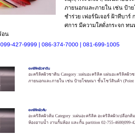
ภายนอกและภายใน เช่น ป้ายโฆ
ชำร่วย เฟอร์นิเจอร์ ฝ้าทีบาร
ศการ มีความใสดั่งกระจก ทน
ร้อน
|
099-427-9999
|
086-374-7000
|
081-699-1005
อะคริลิคผิวซาติน
อะคริลิคผิวซาติน Category :แผ่นอะคริลิค แผ่นอะคริลิคผิวซ
ภายนอกและภายใน เช่น ป้ายโฆษณา ชั้นโชว์สินค้า (Point of
อะคริลิคผิวส้ม
อะคริลิคผิวส้ม Category :แผ่นอะคริลิค อะคริลิคผิวเปลือ
ห้องอาบน้ำ งานกั้นห้อง และกั้น partition 02-755-4600|099-42