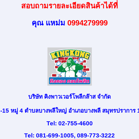
สอบถามรายละเอียดสินค้าได้ที่
คุณ แหม่ม
0994279999
บริษัท คิงพาวเวอร์โพลีกล๊าส จำกัด
-15 หมู่ 4 ตำบลบางพลีใหญ่ อำเภอบางพลี สมุทรปราการ
Tel: 02-755-4600
Tel: 081-699-1005
, 089-773-3222