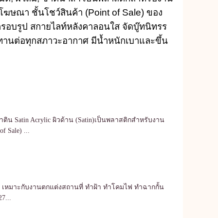
ษณา ชั้นโชว์สินค้า (Point of Sale) ของ
์ กรอบรูป สกายไลท์หลังคาลอนใส จัดบู๊ทนิทรร
ทานต่อทุกสภาวะอากาศ มีน้ำหนักเบาและขึ้น
าติน Satin Acrylic ผิวด้าน (Satin)เป็นพลาสติกสำหรับงาน
 Sale) ...
กส้ม เหมาะกับงานตกแต่งสถานที่ ทำฝ้า ทำโคมไฟ ทำฉากกั้น
7...