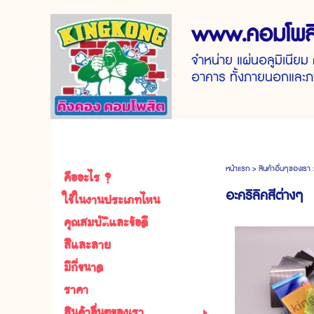
www.คอมโพส
จำหน่าย แผ่นอลูมิเนีย
อาคาร ทั้งภายนอกและ
หน้าแรก
>
สินค้าอื่นๆของเรา
คืออะไร ?
อะคริลิคสีต่างๆ
ใช้ในงานประเภทไหน
คุณสมบัติและข้อดี
สีและลาย
มีกี่ขนาด
ราคา
สินค้าอื่นๆของเรา