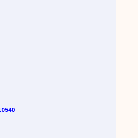
 10540