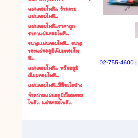
แผ่นคอมโพสิต ร้านขาย
แผ่นคอมโพสิต
แผ่นคอมโพสิตราคาถูก
ราคาแผ่นคอมโพสิต
ขนาดแผ่นคอมโพสิต ขนาด
ของแผ่นอลูมิเนียมคอมโพ
สิต
02-755-4600
แผ่นคอมโพสิต หรืออลูมิ
เนียมคอมโพสิต
แผ่นคอมโพสิตมีสีอะไรบ้าง
จำหน่ายแผ่นอลูมิเนียมคอม
โพสิต แผ่นคอมโพสิต