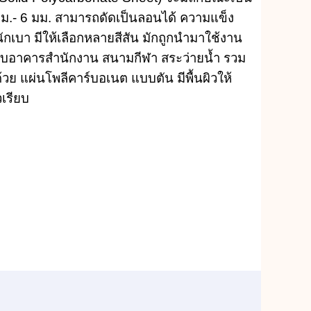
มม.- 6 มม. สามารถดัดเป็นลอนได้ ความแข็ง
ักเบา มีให้เลือกหลายสีสัน มักถูกนำมาใช้งาน
บอาคารสำนักงาน สนามกีฬา สระว่ายน้ำ รวม
ด้วย แผ่นโพลีคาร์บอเนต แบบตัน มีพื้นผิวให้
วเรียบ