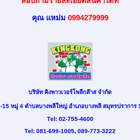
สอบถามรายละเอียดสินค้าได้ที่
คุณ แหม่ม
0994279999
บริษัท คิงพาวเวอร์โพลีกล๊าส จำกัด
-15 หมู่ 4 ตำบลบางพลีใหญ่ อำเภอบางพลี สมุทรปราการ
Tel: 02-755-4600
Tel: 081-699-1005
, 089-773-3222