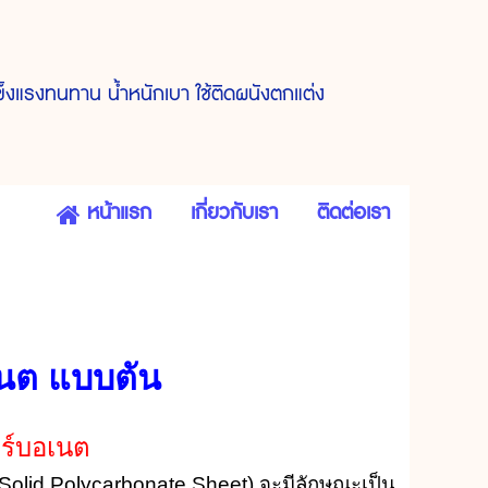
งแรงทนทาน น้ำหนักเบา ใช้ติดผนังตกแต่ง
หน้าแรก
เกี่ยวกับเรา
ติดต่อเรา
เนต แบบตัน
าร์บอเนต
Solid Polycarbonate Sheet) จะมีลักษณะเป็น