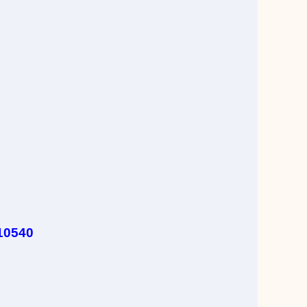
 10540