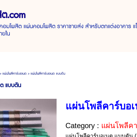
ิต.com
ม คอมโพสิต แผ่นคอมโพสิต ราคาขายส่ง สำหรับตกแต่งอาคาร แข็
ภายใน
>
แผ่นโพลีคาร์บอเนต
>
แผ่นโพลีคาร์บอเนต แบบตัน
นต แบบตัน
แผ่นโพลีคาร์บอ
Category :
แผ่นโพลีค
แผ่นโพลีคาร์บอเนต แบบตัน (