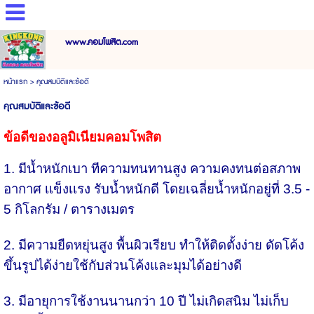
www.คอมโพสิต.com
หน้าแรก
>
คุณสมบัติและข้อดี
คุณสมบัติและข้อดี
ข้อดีของอลูมิเนียมคอมโพสิต
1. มีน้ำหนักเบา ทีความทนทานสูง
ความคงทนต่อสภาพ
อากาศ
เเข็งเเรง รับน้ำหนักดี โดยเฉลี่ยน้ำหนักอยู่ที่ 3.5 -
5 กิโลกรัม / ตารางเมตร
2. มีความยืดหยุ่นสูง
พื้นผิวเรียบ ทำให้ติดตั้งง่าย
ดัดโค้ง
ขึ้นรูปได้ง่ายใช้กับส่วนโค้งและมุมได้อย่างดี
3. มีอายุการใช้งานนานกว่า 10 ปี ไม่เกิดสนิม ไม่เก็บ