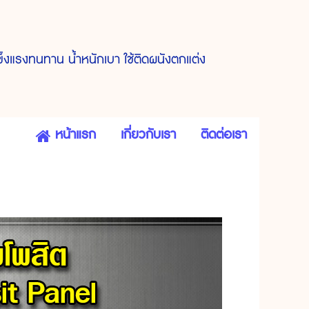
งแรงทนทาน น้ำหนักเบา ใช้ติดผนังตกแต่ง
หน้าแรก
เกี่ยวกับเรา
ติดต่อเรา