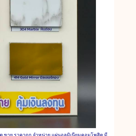
 ขาย ราคาถูก จำหน่าย แผ่นอลูมิเนียมคอมโพสิต มี