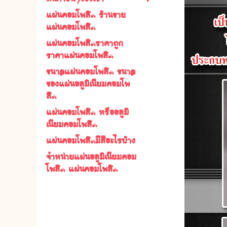
แผ่นคอมโพสิต ร้านขาย
แผ่นคอมโพสิต
แผ่นคอมโพสิตราคาถูก
ราคาแผ่นคอมโพสิต
ขนาดแผ่นคอมโพสิต ขนาด
ของแผ่นอลูมิเนียมคอมโพ
สิต
แผ่นคอมโพสิต หรืออลูมิ
เนียมคอมโพสิต
แผ่นคอมโพสิตมีสีอะไรบ้าง
จำหน่ายแผ่นอลูมิเนียมคอม
โพสิต แผ่นคอมโพสิต