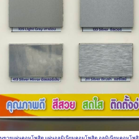
นขายแผ่นคอมโพสิต แผ่นอลูมิเนียมคอมโพสิต อลูมิเนียมคอมโพสิต