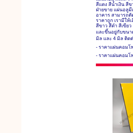
สีแดง สีน้ำเงิน สี
ฝ่ายขาย แผ่นอลูม
อาคาร สามารถตัดท
ราคาถูก เรามีให้เ
สีขาว สีดำ สีเขีย
และขึ้นอยู่กับข
มิล และ 4 มิล ติด
- ราคาแผ่นคอมโพ
- ราคาแผ่นคอมโพส